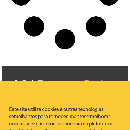
©2025
Mercadizar
Todos os
direitos
Quem somos
reservados
PMKT
Este site utiliza cookies e outras tecnologias
VR Assessoria
semelhantes para fornecer, manter e melhorar
Parcerias
nossos serviços e sua experiência na plataforma.
Envie uma pauta