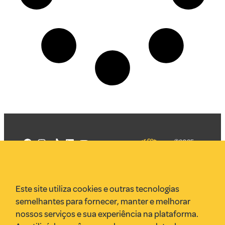
©2025
Mercadizar
Todos os
direitos
Quem somos
reservados
PMKT
Este site utiliza cookies e outras tecnologias
VR Assessoria
semelhantes para fornecer, manter e melhorar
Parcerias
nossos serviços e sua experiência na plataforma.
Envie uma pauta