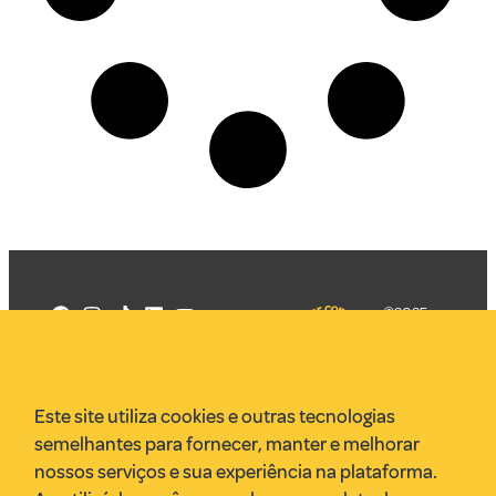
©2025
Mercadizar
Todos os
direitos
Quem somos
reservados
PMKT
Este site utiliza cookies e outras tecnologias
VR Assessoria
semelhantes para fornecer, manter e melhorar
Parcerias
nossos serviços e sua experiência na plataforma.
Envie uma pauta