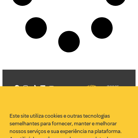
©2025
Mercadizar
Todos os
direitos
Quem somos
reservados
PMKT
Este site utiliza cookies e outras tecnologias
VR Assessoria
semelhantes para fornecer, manter e melhorar
Parcerias
nossos serviços e sua experiência na plataforma.
Envie uma pauta