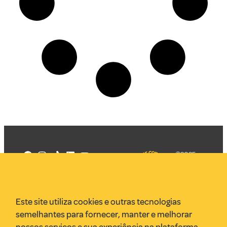
©2025
Mercadizar
Todos os
direitos
Quem somos
reservados
PMKT
Este site utiliza cookies e outras tecnologias
VR Assessoria
semelhantes para fornecer, manter e melhorar
Parcerias