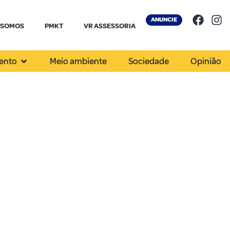
ANUNCIE
 SOMOS
PMKT
VR ASSESSORIA
ento
Meio ambiente
Sociedade
Opinião