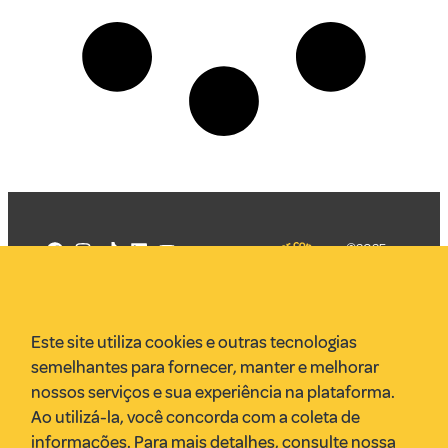
©2025
Mercadizar
Todos os
direitos
Quem somos
reservados
PMKT
Este site utiliza cookies e outras tecnologias
VR Assessoria
semelhantes para fornecer, manter e melhorar
Parcerias
nossos serviços e sua experiência na plataforma.
Envie uma pauta
Ao utilizá-la, você concorda com a coleta de
Anuncie
informações. Para mais detalhes, consulte nossa