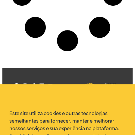
©2025
Mercadizar
Todos os
direitos
Quem somos
reservados
PMKT
Este site utiliza cookies e outras tecnologias
VR Assessoria
semelhantes para fornecer, manter e melhorar
Parcerias
nossos serviços e sua experiência na plataforma.
Envie uma pauta