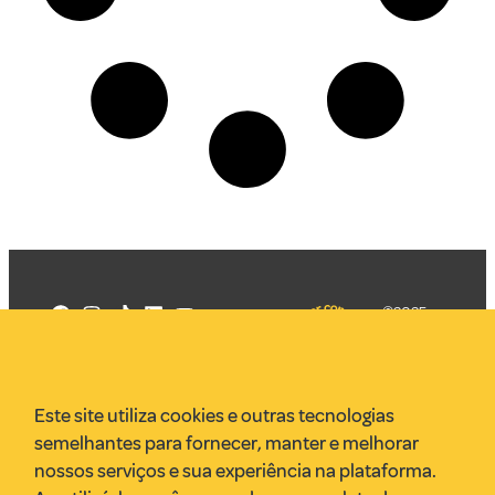
©2025
Mercadizar
Todos os
direitos
Quem somos
reservados
PMKT
Este site utiliza cookies e outras tecnologias
VR Assessoria
semelhantes para fornecer, manter e melhorar
Parcerias
nossos serviços e sua experiência na plataforma.
Envie uma pauta