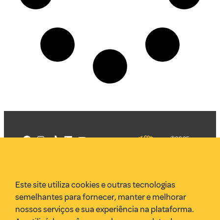
©2025
Mercadizar
Todos os
direitos
Quem somos
reservados
PMKT
Este site utiliza cookies e outras tecnologias
VR Assessoria
semelhantes para fornecer, manter e melhorar
Parcerias
nossos serviços e sua experiência na plataforma.
Envie uma pauta