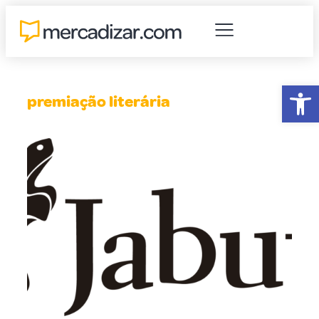
Abr
premiação literária