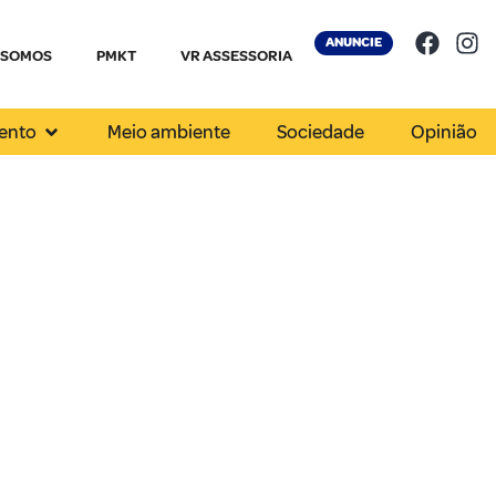
ANUNCIE
 SOMOS
PMKT
VR ASSESSORIA
ento
Meio ambiente
Sociedade
Opinião