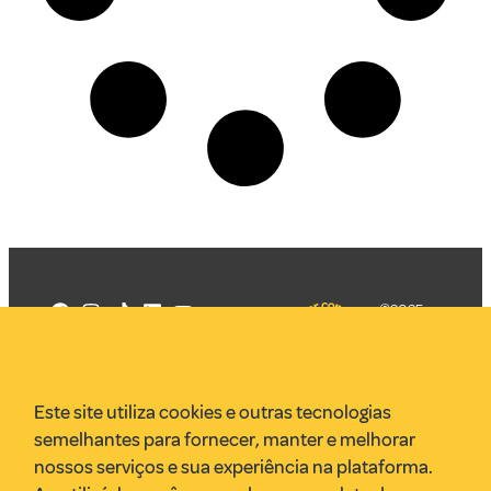
©2025
Mercadizar
Todos os
direitos
Quem somos
reservados
PMKT
Este site utiliza cookies e outras tecnologias
VR Assessoria
semelhantes para fornecer, manter e melhorar
Parcerias
nossos serviços e sua experiência na plataforma.
Envie uma pauta