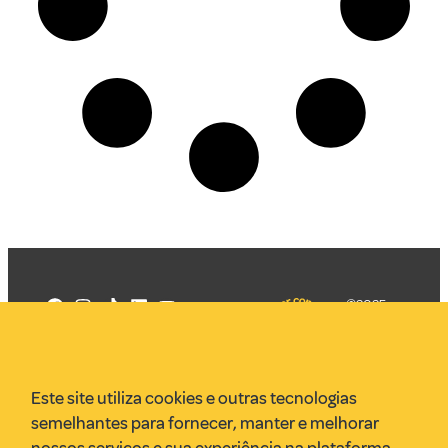
©2025
Mercadizar
Todos os
direitos
Quem somos
reservados
PMKT
Este site utiliza cookies e outras tecnologias
VR Assessoria
semelhantes para fornecer, manter e melhorar
Parcerias