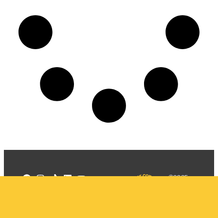
©2025
Mercadizar
Todos os
direitos
Quem somos
reservados
PMKT