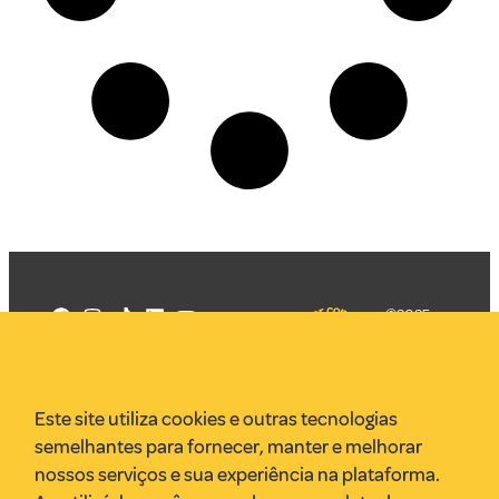
©2025
Mercadizar
Todos os
direitos
Quem somos
reservados
PMKT
Este site utiliza cookies e outras tecnologias
VR Assessoria
semelhantes para fornecer, manter e melhorar
Parcerias
nossos serviços e sua experiência na plataforma.
Envie uma pauta