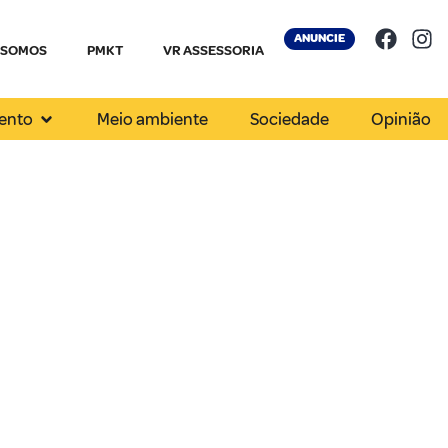
ANUNCIE
 SOMOS
PMKT
VR ASSESSORIA
ento
Meio ambiente
Sociedade
Opinião