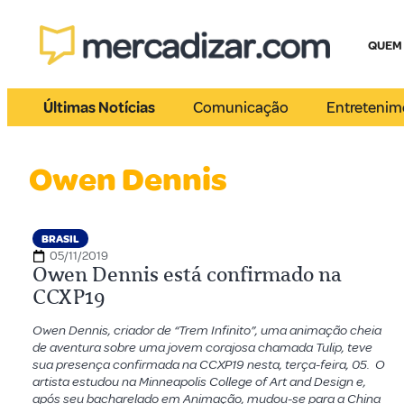
QUEM
Últimas Notícias
Comunicação
Entretenim
Owen Dennis
BRASIL
05/11/2019
Owen Dennis está confirmado na
CCXP19
Owen Dennis, criador de “Trem Infinito”, uma animação cheia
de aventura sobre uma jovem corajosa chamada Tulip, teve
sua presença confirmada na CCXP19 nesta, terça-feira, 05. O
artista estudou na Minneapolis College of Art and Design e,
após seu bacharelado em Animação, mudou-se para a China