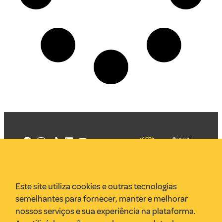
©2025
Mercadizar
Todos os
direitos
Quem somos
reservados
PMKT
Este site utiliza cookies e outras tecnologias
VR Assessoria
semelhantes para fornecer, manter e melhorar
Parcerias
nossos serviços e sua experiência na plataforma.
Envie uma pauta