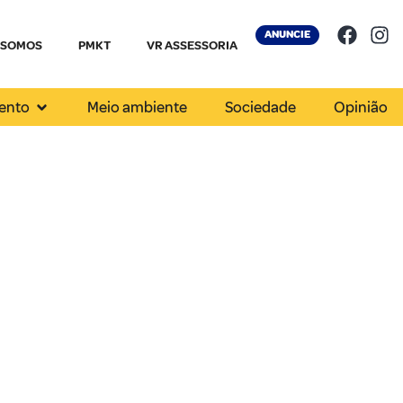
ANUNCIE
 SOMOS
PMKT
VR ASSESSORIA
ento
Meio ambiente
Sociedade
Opinião