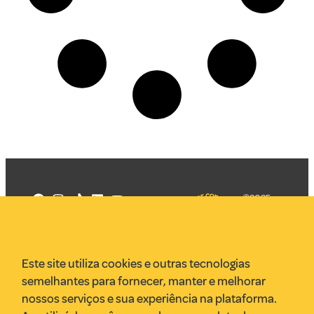
©2025
Mercadizar
Todos os
direitos
Quem somos
reservados
PMKT
Este site utiliza cookies e outras tecnologias
VR Assessoria
semelhantes para fornecer, manter e melhorar
Parcerias
nossos serviços e sua experiência na plataforma.
Envie uma pauta