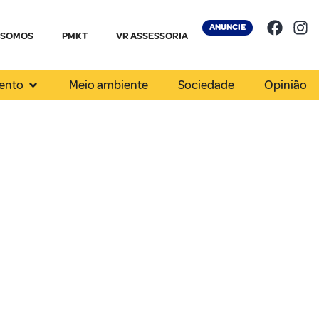
ANUNCIE
 SOMOS
PMKT
VR ASSESSORIA
ento
Meio ambiente
Sociedade
Opinião