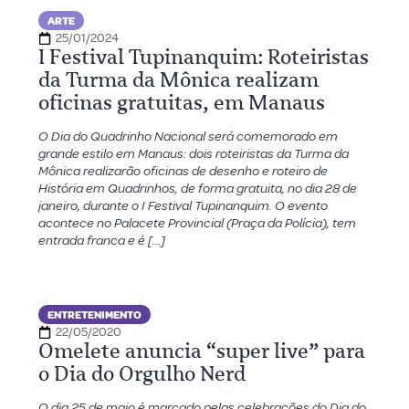
ARTE
25/01/2024
I Festival Tupinanquim: Roteiristas
da Turma da Mônica realizam
oficinas gratuitas, em Manaus
O Dia do Quadrinho Nacional será comemorado em
grande estilo em Manaus: dois roteiristas da Turma da
Mônica realizarão oficinas de desenho e roteiro de
História em Quadrinhos, de forma gratuita, no dia 28 de
janeiro, durante o I Festival Tupinanquim. O evento
acontece no Palacete Provincial (Praça da Polícia), tem
entrada franca e é […]
ENTRETENIMENTO
22/05/2020
Omelete anuncia “super live” para
o Dia do Orgulho Nerd
O dia 25 de maio é marcado pelas celebrações do Dia do