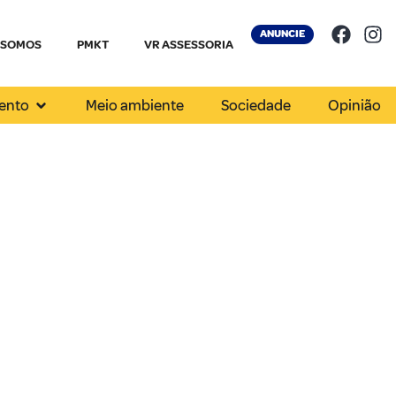
ANUNCIE
 SOMOS
PMKT
VR ASSESSORIA
ento
Meio ambiente
Sociedade
Opinião