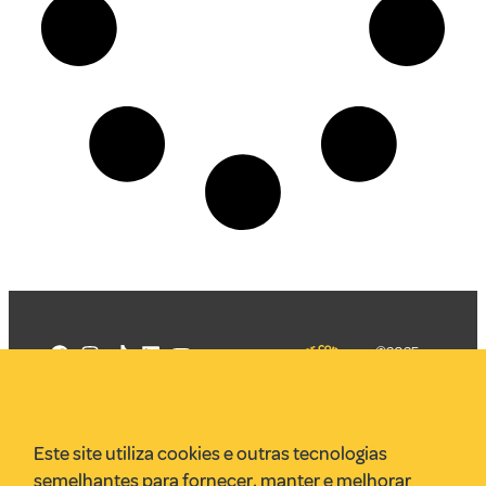
©2025
Mercadizar
Todos os
direitos
Quem somos
reservados
PMKT
Este site utiliza cookies e outras tecnologias
VR Assessoria
semelhantes para fornecer, manter e melhorar