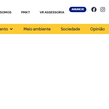
ANUNCIE
 SOMOS
PMKT
VR ASSESSORIA
ento
Meio ambiente
Sociedade
Opinião