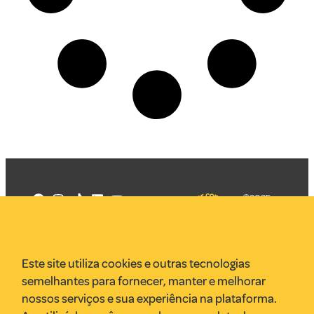
©2025
Mercadizar
Todos os
direitos
Quem somos
reservados
PMKT
Este site utiliza cookies e outras tecnologias
VR Assessoria
semelhantes para fornecer, manter e melhorar
Parcerias
nossos serviços e sua experiência na plataforma.
Envie uma pauta