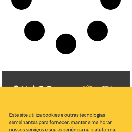
©2025
Mercadizar
Todos os
direitos
Quem somos
reservados
PMKT
Este site utiliza cookies e outras tecnologias
VR Assessoria
semelhantes para fornecer, manter e melhorar
Parcerias
nossos serviços e sua experiência na plataforma.