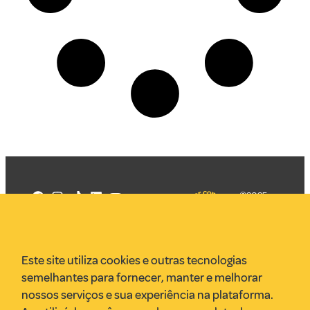
©2025
Mercadizar
Todos os
direitos
Quem somos
reservados
PMKT
Este site utiliza cookies e outras tecnologias
VR Assessoria
semelhantes para fornecer, manter e melhorar
Parcerias
nossos serviços e sua experiência na plataforma.
Envie uma pauta