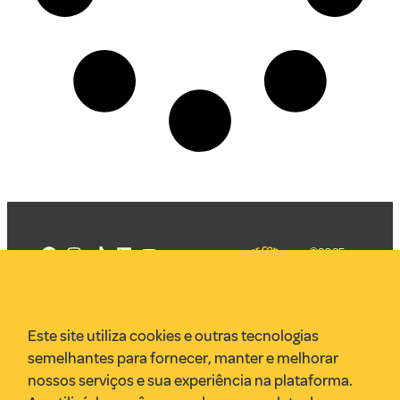
©2025
Mercadizar
Todos os
direitos
Quem somos
reservados
PMKT
Este site utiliza cookies e outras tecnologias
VR Assessoria
semelhantes para fornecer, manter e melhorar
Parcerias
nossos serviços e sua experiência na plataforma.
Envie uma pauta