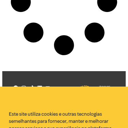
©2025
Mercadizar
Todos os
direitos
Quem somos
reservados
PMKT
Este site utiliza cookies e outras tecnologias
VR Assessoria
semelhantes para fornecer, manter e melhorar
Parcerias