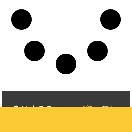
©2025
Mercadizar
Todos os
direitos
Quem somos
reservados
PMKT