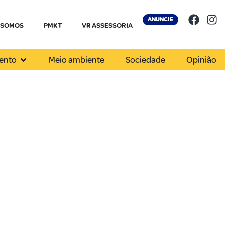
ANUNCIE
 SOMOS
PMKT
VR ASSESSORIA
ento
Meio ambiente
Sociedade
Opinião