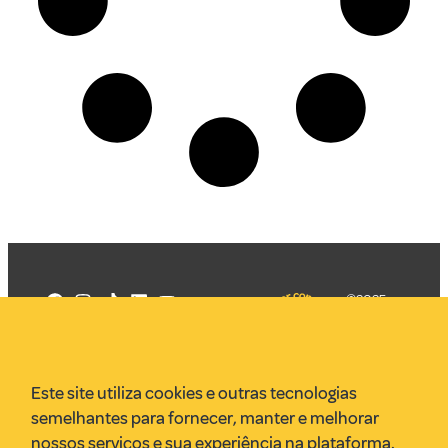
©2025
Mercadizar
Todos os
direitos
Quem somos
reservados
PMKT
Este site utiliza cookies e outras tecnologias
VR Assessoria
semelhantes para fornecer, manter e melhorar
Parcerias
nossos serviços e sua experiência na plataforma.