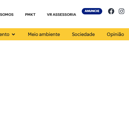
ANUNCIE
 SOMOS
PMKT
VR ASSESSORIA
ento
Meio ambiente
Sociedade
Opinião