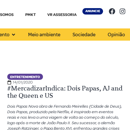
ANUNCIE
 SOMOS
PMKT
VR ASSESSORIA
ento
Meio ambiente
Sociedade
Opinião
ENTRETENIMENTO
14/01/2020
#MercadizarIndica: Dois Papas, AJ and
the Queen e US
Dois Papas Nova obra de Fernando Meirelles (Cidade de Deus),
Dois Papas, produzido pela Netflix, é inspirado em eventos
reais e nos leva a uma viagem de volta ao começo do século,
logo após a morte de João Paulo II. Seu sucessor, o alemão
Joseph Ratzinger, o Papa Bento XVI, enfrentou grandes crises