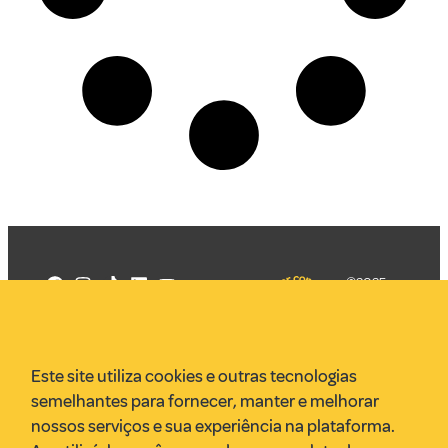
©2025
Mercadizar
Todos os
direitos
Quem somos
reservados
PMKT
Este site utiliza cookies e outras tecnologias
VR Assessoria
semelhantes para fornecer, manter e melhorar
Parcerias
nossos serviços e sua experiência na plataforma.
Envie uma pauta