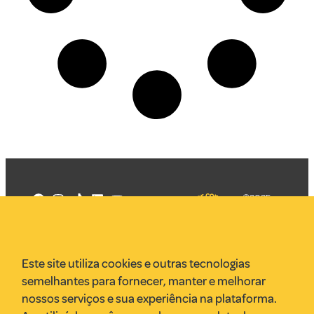
©2025
Mercadizar
Todos os
direitos
Quem somos
reservados
PMKT
Este site utiliza cookies e outras tecnologias
VR Assessoria
semelhantes para fornecer, manter e melhorar
Parcerias
nossos serviços e sua experiência na plataforma.
Envie uma pauta