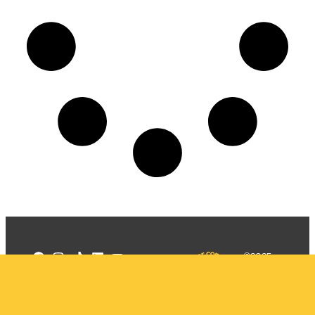
©2025
Mercadizar
Todos os
direitos
Quem somos
reservados
PMKT