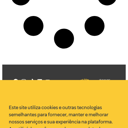
©2025
Mercadizar
Todos os
direitos
Quem somos
reservados
PMKT
Este site utiliza cookies e outras tecnologias
VR Assessoria
semelhantes para fornecer, manter e melhorar
Parcerias
nossos serviços e sua experiência na plataforma.
Envie uma pauta