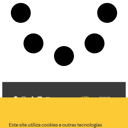
©2025
Mercadizar
Todos os
direitos
Quem somos
reservados
PMKT
Este site utiliza cookies e outras tecnologias
VR Assessoria