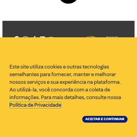
©2025
Mercadizar
Todos os
direitos
Quem somos
reservados
PMKT
Este site utiliza cookies e outras tecnologias
VR Assessoria
semelhantes para fornecer, manter e melhorar
Parcerias
nossos serviços e sua experiência na plataforma.
Envie uma pauta
Ao utilizá-la, você concorda com a coleta de
Anuncie
informações. Para mais detalhes, consulte nossa
Política de Privacidade
.
ACEITAR E CONTINUAR