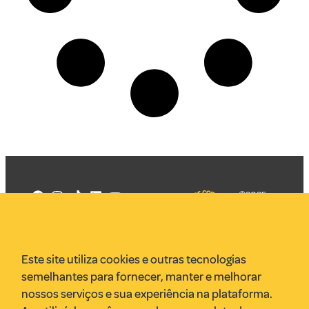
©2025
Mercadizar
Todos os
direitos
Quem somos
reservados
PMKT
Este site utiliza cookies e outras tecnologias
VR Assessoria
semelhantes para fornecer, manter e melhorar
Parcerias
nossos serviços e sua experiência na plataforma.
Envie uma pauta