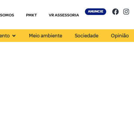
ANUNCIE
 SOMOS
PMKT
VR ASSESSORIA
ento
Meio ambiente
Sociedade
Opinião