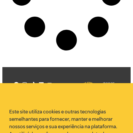
©2025
Mercadizar
Todos os
direitos
Quem somos
reservados
PMKT
Este site utiliza cookies e outras tecnologias
VR Assessoria
semelhantes para fornecer, manter e melhorar
Parcerias
nossos serviços e sua experiência na plataforma.
Envie uma pauta