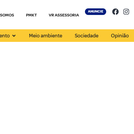
ANUNCIE
 SOMOS
PMKT
VR ASSESSORIA
ento
Meio ambiente
Sociedade
Opinião