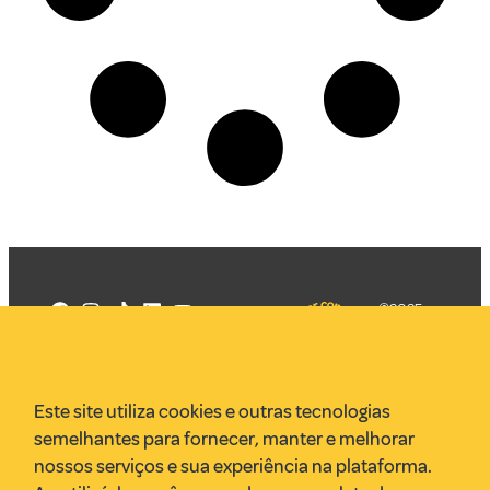
©2025
Mercadizar
Todos os
direitos
Quem somos
reservados
PMKT
Este site utiliza cookies e outras tecnologias
VR Assessoria
semelhantes para fornecer, manter e melhorar
Parcerias
nossos serviços e sua experiência na plataforma.
Envie uma pauta