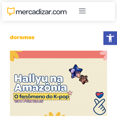
Abr
doramas