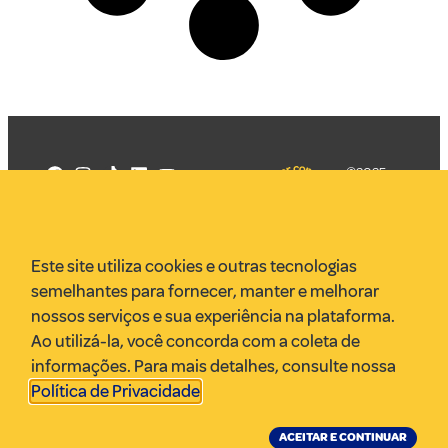
©2025
Mercadizar
Todos os
direitos
Quem somos
reservados
PMKT
Este site utiliza cookies e outras tecnologias
VR Assessoria
semelhantes para fornecer, manter e melhorar
Parcerias
nossos serviços e sua experiência na plataforma.
Envie uma pauta
Ao utilizá-la, você concorda com a coleta de
Anuncie
informações. Para mais detalhes, consulte nossa
Política de Privacidade
.
ACEITAR E CONTINUAR