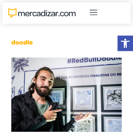
Abr
doodle