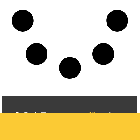
©2025
Mercadizar
Todos os
direitos
Quem somos
reservados
PMKT