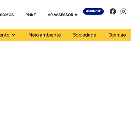
ANUNCIE
 SOMOS
PMKT
VR ASSESSORIA
ento
Meio ambiente
Sociedade
Opinião