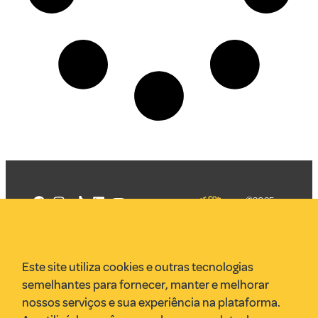
©2025
Mercadizar
Todos os
direitos
Quem somos
reservados
PMKT
Este site utiliza cookies e outras tecnologias
VR Assessoria
semelhantes para fornecer, manter e melhorar
Parcerias
nossos serviços e sua experiência na plataforma.
Envie uma pauta